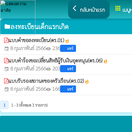
arrow_back_ios
apps
กลับหน้าแรก
เมนู
ลงทะเบียนเด็กแรกเกิด
folder
แบบคำขอลงทะเบียน(ดร.01)
whatshot
8 กุมภาพันธ์ 2566
236
แชร์
event
visibility
แบบคำร้องขอเปลี่ยนสิทธิผู้รับเงินอุดหนุน(ดร.06)
whatshot
8 กุมภาพันธ์ 2566
203
แชร์
event
visibility
แบบรับรองสถานะของครัวเรือน(ดร.02)
whatshot
8 กุมภาพันธ์ 2566
166
แชร์
event
visibility
1
1 - 3 (ทั้งหมด 3 รายการ)