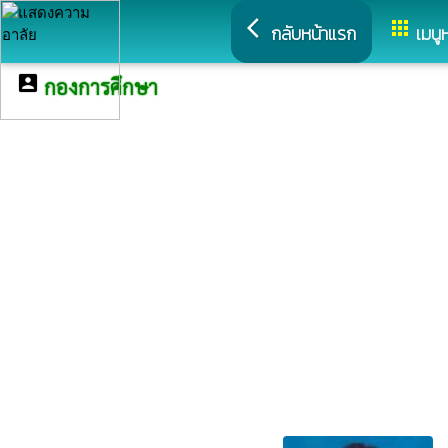
arrow_back_ios
apps
กลับหน้าแรก
เมนู
account_box
กองการศึกษา