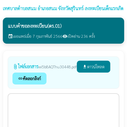
เทศบาลตำบลสนม
อำเภอสนม จังหวัดสุรินทร์
›
ลงทะเบียนเด็กแรกเกิด
แบบคำขอลงทะเบียน(ดร.01)
เผยแพร่เมื่อ 7 กุมภาพันธ์ 2566
เปิดอ่าน 236 ครั้ง
event
visibility
ไฟล์เอกสาร
attach_file
ดาวน์โหลด
wi5b8AQThu30448.pdf
file_download
คัดลอกลิงก์
link