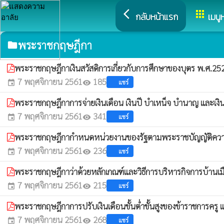
arrow_back_ios
apps
กลับหน้าแรก
เมนู
พระราชกฤษฎีกา
folder
พระราชกฤษฎีกาเงินสวัสดิการเกี่ยวกับการศึกษาของบุตร พ.ศ.2523 
7 พฤศจิกายน 2561
185
แชร์
event
visibility
พระราชกฤษฎีกาการจ่ายเงินเดือน เงินปี บำเหน็จ บำนาญ และเงินอ
7 พฤศจิกายน 2561
341
แชร์
event
visibility
พระราชกฤษฎีกากำหนดหน่วยงานของรัฐตามพระราชบัญญัติความรับผิ
7 พฤศจิกายน 2561
236
แชร์
event
visibility
พระราชกฤษฎีกาว่าด้วยหลักเกณฑ์และวิธีการบริหารกิจการบ้านเมื
7 พฤศจิกายน 2561
215
แชร์
event
visibility
พระราชกฤษฎีกาการปรับเงินเดือนขั้นต่ำขั้นสูงของข้าราชการค
7 พฤศจิกายน 2561
268
แชร์
event
visibility