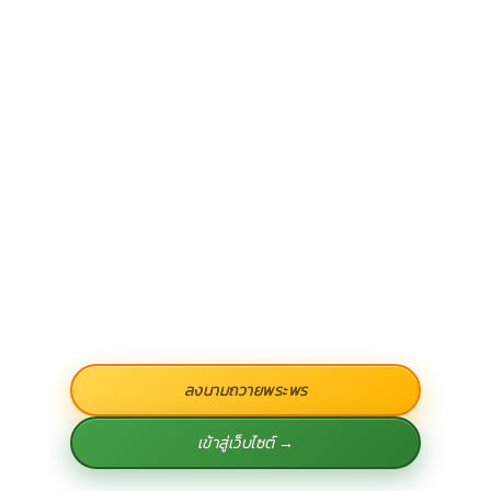
ลงนามถวายพระพร
เข้าสู่เว็บไซต์ →